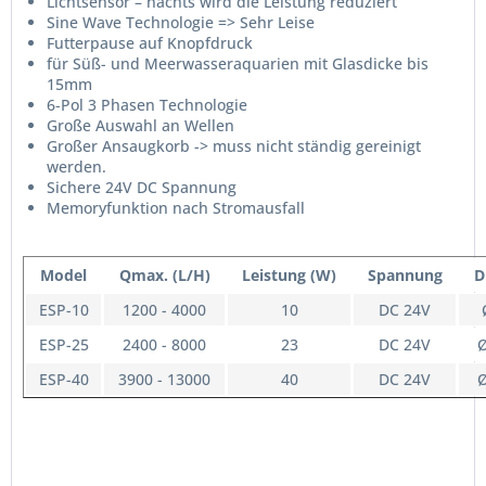
Lichtsensor – nachts wird die Leistung reduziert
Sine Wave Technologie => Sehr Leise
Futterpause auf Knopfdruck
für Süß- und Meerwasseraquarien mit Glasdicke bis
15mm
6-Pol 3 Phasen Technologie
Große Auswahl an Wellen
Großer Ansaugkorb -> muss nicht ständig gereinigt
werden.
Sichere 24V DC Spannung
Memoryfunktion nach Stromausfall
Model
Qmax. (L/H)
Leistung (W)
Spannung
D
ESP-10
1200 - 4000
10
DC 24V
ESP-25
2400 - 8000
23
DC 24V
Ø
ESP-40
3900 - 13000
40
DC 24V
Ø