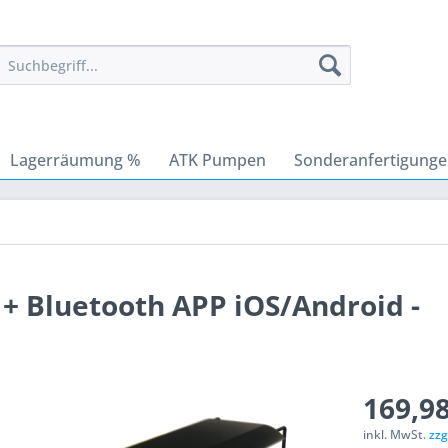
Lagerräumung %
ATK Pumpen
Sonderanfertigung
 + Bluetooth APP iOS/Android -
169,98
inkl. MwSt.
zzg