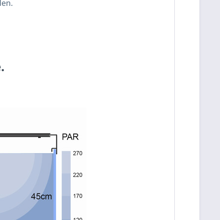
en.
e
.