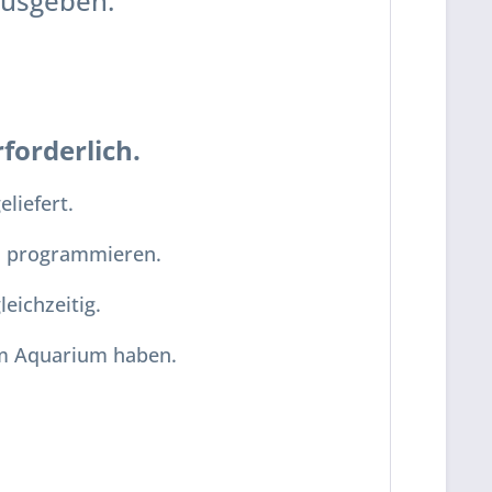
 ausgeben
.
forderlich
.
liefert.
u programmieren.
eichzeitig.
em Aquarium haben.