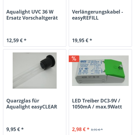
Aqualight UVC 36 W
Verlängerungskabel -
Ersatz Vorschaltgerät
easyREFILL
Nachfüllanlage 3 m
12,59 € *
19,95 € *
Quarzglas für
LED Treiber DC3-9V /
Aqualight easyCLEAR
1050mA / max.9Watt
UV-36W
9,95 € *
2,98 € *
8,95 € *