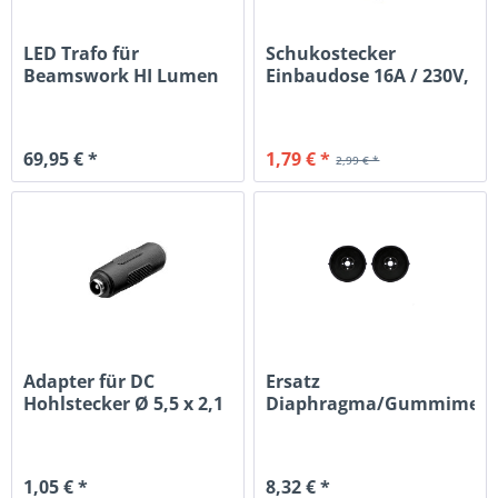
LED Trafo für
Schukostecker
Beamswork HI Lumen
Einbaudose 16A / 230V,
15V / 6A
IP54,...
69,95 € *
1,79 € *
2,99 € *
Adapter für DC
Ersatz
Hohlstecker Ø 5,5 x 2,1
Diaphragma/Gummimem
für LP-100 (Paar)
1,05 € *
8,32 € *