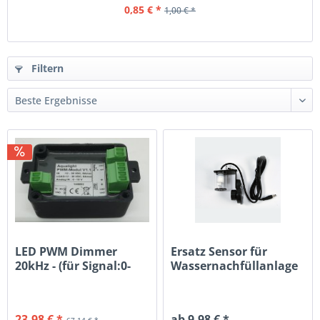
0,85 € *
1,00 € *
Filtern
LED PWM Dimmer
Ersatz Sensor für
20kHz - (für Signal:0-
Wassernachfüllanlage
10Volt -...
23,98 € *
ab 9,98 € *