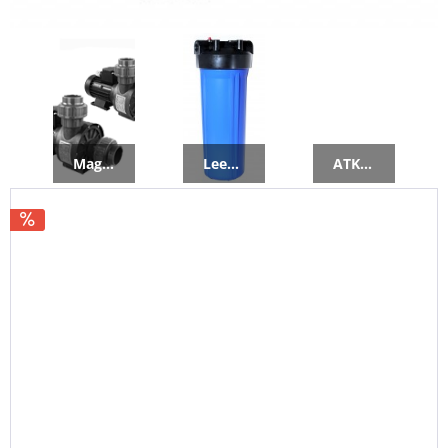
Magnetkreiselpumpen
Leerfilter
ATK Ersatzteile