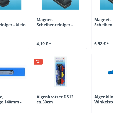
Magnet-
Magnet-
iniger - klein
Scheibenreiniger -
Scheibenr
mittel
4,19 € *
6,98 € *
e,
Algenkratzer DS12
Algenkli
nge 140mm -
ca.30cm
Winkelst