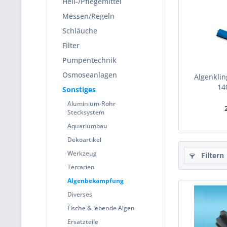
Heil-/Pflegemittel
Messen/Regeln
Schläuche
Filter
Pumpentechnik
Osmoseanlagen
Algenkli
14
Sonstiges
Aluminium-Rohr
Stecksystem
Aquariumbau
Dekoartikel
Werkzeug
Filtern
Terrarien
Algenbekämpfung
Diverses
Fische & lebende Algen
Ersatzteile