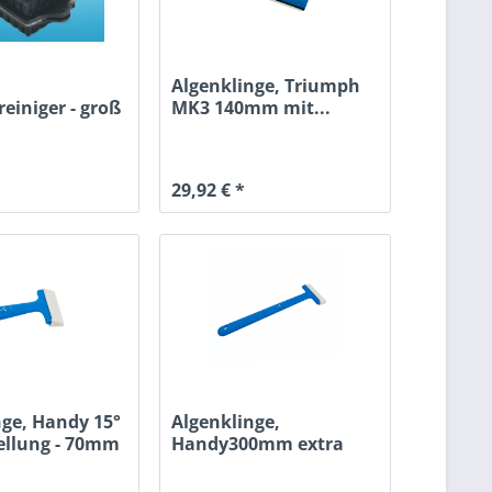
Algenklinge, Triumph
einiger - groß
MK3 140mm mit...
29,92 € *
nge, Handy 15°
Algenklinge,
ellung - 70mm
Handy300mm extra
lang, 15°...