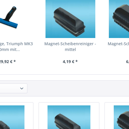
nge, Triumph MK3
Magnet-Scheibenreiniger -
Magnet-Sch
0mm mit...
mittel
29,92 € *
4,19 € *
6