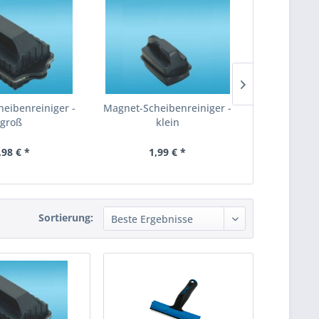
eibenreiniger -
Magnet-Scheibenreiniger -
Algenklinge
groß
klein
140mm -
,98 € *
1,99 € *
17,
Sortierung: