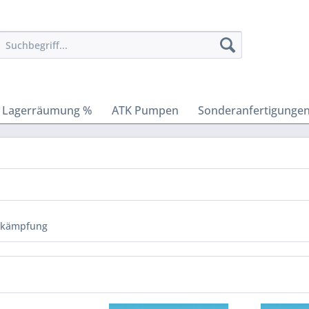
Lagerräumung %
ATK Pumpen
Sonderanfertigunge
ekämpfung