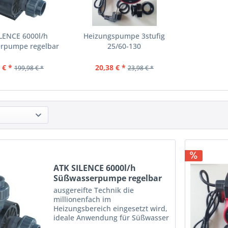
LENCE 6000l/h
Heizungspumpe 3stufig
rpumpe regelbar
25/60-130
 € *
20,38 € *
199,98 € *
23,98 € *
ATK SILENCE 6000l/h
Süßwasserpumpe regelbar
ausgereifte Technik die
millionenfach im
Heizungsbereich eingesetzt wird,
ideale Anwendung für Süßwasser
(für Meerwasser empfehlen wir