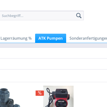
Lagerräumung %
ATK Pumpen
Sonderanfertigunge