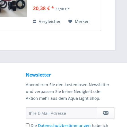
Stromverbrauch, lange Standzeit,
20,38 € *
23,98 € *
sehr geräuscharm (flüsterleise,
Schalldruck unter 43dB) 3-
stufig...
Vergleichen
Merken
Newsletter
Abonnieren Sie den kostenlosen Newsletter
und verpassen Sie keine Neuigkeit oder
Aktion mehr aus dem Aqua Light Shop.
Die
Datenschutzbestimmungen
habe ich