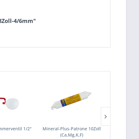
/8Zoll-4/6mm"
mmerventil 1/2"
Mineral-Plus-Patrone 10Zoll
Feinfilter / 
(Ca,Mg,K,F)
Pico