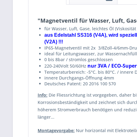
"Magnetventil für Wasser, Luft, Gas
für Wasser, Luft, Gase, leichtes Öl (Viskositä
aus Edelstahl SS316 (V4A), wird spezie
(V2A) !!!
IP65-Magnetventil mit 2x 3/8Zoll-4/6mm-Dr
ideal für Leitungswasser, zur Wassernachf
0 bis 8bar / stromlos geschlossen
nur 3VA / ECO-Supe
220-240Volt 50/60Hz
Temperaturbereich: -5°C. bis 80°C. / innere
innere Durchgangs-Öffnung 4mm
Deutsches Patent: 20 2016 100 570
Info:
Die Fliessrichtung ist vorgegeben, daher b
Korrosionsbeständigkeit und zeichnet sich durc
höherem Stromverbrauch benötigen und reduziert
länger...
Montagevorgabe:
Nur horizontal mit Elektrotei