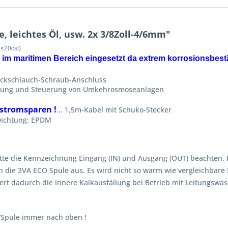
e, leichtes Öl, usw. 2x 3/8Zoll-4/6mm"
t
≤
20cst)
ll im maritimen Bereich eingesetzt da extrem korrosionsbes
uckschlauch-Schraub-Anschluss
üllung und Steuerung von Umkehrosmoseanlagen
rstromsparen !
... 1,5m-Kabel mit Schuko-Stecker
 Dichtung: EPDM
itte die Kennzeichnung Eingang (IN) und Ausgang (OUT) beachten. D
h die 3VA ECO Spule aus. Es wird nicht so warm wie vergleichbare
 dadurch die innere Kalkausfällung bei Betrieb mit Leitungswasse
l/Spule immer nach oben !