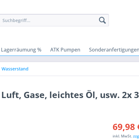
Lagerräumung %
ATK Pumpen
Sonderanfertigunge
Wasserstand
uft, Gase, leichtes Öl, usw. 2x 3
69,98 
inkl. MwSt.
zzg