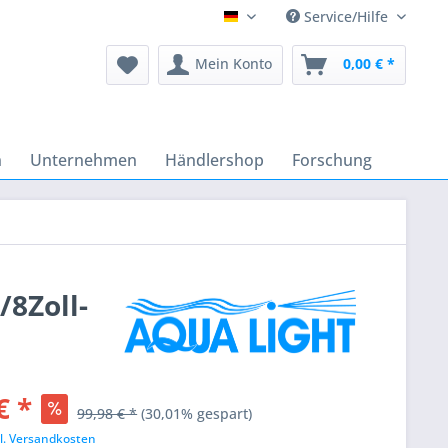
Service/Hilfe
Deutsch
Mein Konto
0,00 € *
n
Unternehmen
Händlershop
Forschung
/8Zoll-
€ *
99,98 € *
(30,01% gespart)
l. Versandkosten