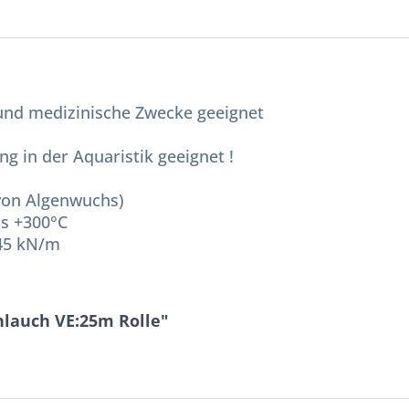
 und medizinische Zwecke geeignet
g in der Aquaristik geeignet !
von Algenwuchs)
is +300°C
 45 kN/m
hlauch VE:25m Rolle"