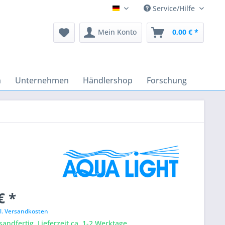
Service/Hilfe
Deutsch
Mein Konto
0,00 € *
n
Unternehmen
Händlershop
Forschung
€ *
l. Versandkosten
sandfertig, Lieferzeit ca. 1-2 Werktage