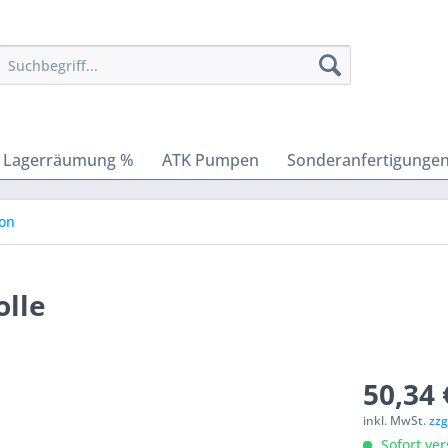
Lagerräumung %
ATK Pumpen
Sonderanfertigunge
con
olle
50,34 
inkl. MwSt.
zzg
Sofort ver