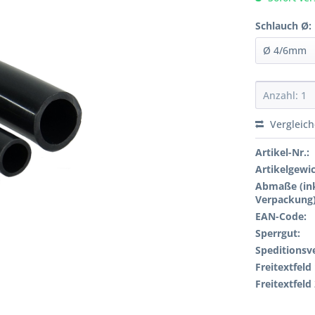
Schlauch Ø:
Vergleic
Artikel-Nr.:
Artikelgewi
Abmaße (ink
Verpackung)
EAN-Code:
Sperrgut:
Speditionsv
Freitextfeld 
Freitextfeld 