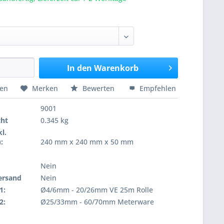
In den
Warenkorb
hen
Merken
Bewerten
Empfehlen
9001
cht
0.345 kg
l.
:
240 mm x 240 mm x 50 mm
Nein
ersand
Nein
1:
Ø4/6mm - 20/26mm VE 25m Rolle
2:
Ø25/33mm - 60/70mm Meterware