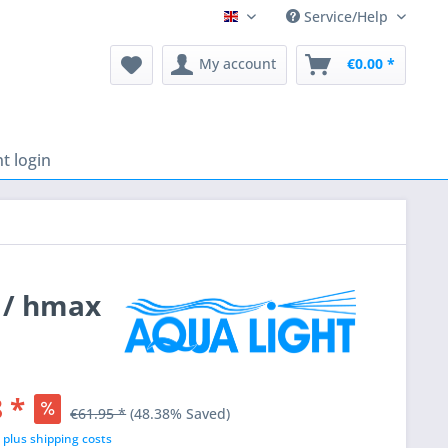
Service/Help
English
My account
€0.00 *
t login
W / hmax
 *
€61.95 *
(48.38% Saved)
T
plus shipping costs