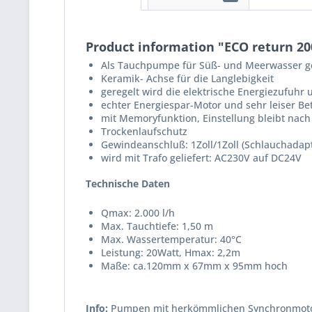
Product information "ECO return 200
Als Tauchpumpe für Süß- und Meerwasser g
Keramik- Achse für die Langlebigkeit
geregelt wird die elektrische Energiezufuh
echter Energiespar-Motor und sehr leiser Be
mit Memoryfunktion, Einstellung bleibt nac
Trockenlaufschutz
Gewindeanschluß: 1Zoll/1Zoll (Schlauchadapt
wird mit Trafo geliefert: AC230V auf DC24V
Technische Daten
Qmax: 2.000 l/h
Max. Tauchtiefe: 1,50 m
Max. Wassertemperatur: 40°C
Leistung: 20Watt, Hmax: 2,2m
Maße: ca.120mm x 67mm x 95mm hoch
Info:
Pumpen mit herkömmlichen Synchronmotoren 