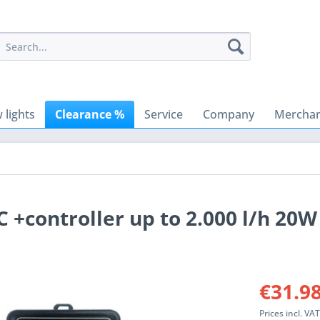
 lights
Clearance %
Service
Company
Merchan
 +controller up to 2.000 l/h 20
€31.98
Prices incl. VA