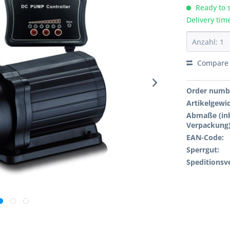
Ready to s
Delivery tim
Compare
Order numb
Artikelgewi
Abmaße (ink
Verpackung)
EAN-Code:
Sperrgut:
Speditionsv