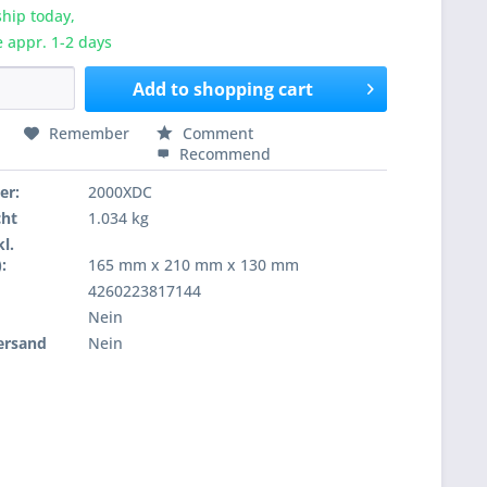
hip today,
e appr. 1-2 days
Add to
shopping cart
Remember
Comment
Recommend
er:
2000XDC
cht
1.034 kg
l.
:
165 mm x 210 mm x 130 mm
4260223817144
Nein
ersand
Nein