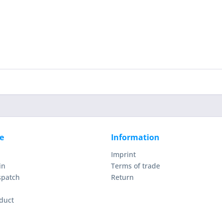
e
Information
Imprint
in
Terms of trade
spatch
Return
duct