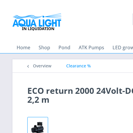
Home
Shop
Pond
ATK Pumps
LED grow
Overview
Clearance %
ECO return 2000 24Volt-DC
2,2 m