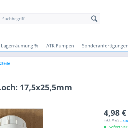
Lagerräumung %
ATK Pumpen
Sonderanfertigunge
zteile
 Loch: 17,5x25,5mm
4,98 €
inkl. MwSt.
zzg
Sofort ver