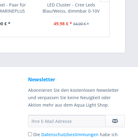
el - Paar für
LED Cluster - Cree Leds
LED Trafo f
MARINEPLUS
Blau/Weiss, dimmbar 0-10V
Lumen
00 € *
49,98 € *
69
64,00 € *
Newsletter
Abonnieren Sie den kostenlosen Newsletter
und verpassen Sie keine Neuigkeit oder
Aktion mehr aus dem Aqua Light Shop.
Die
Datenschutzbestimmungen
habe ich