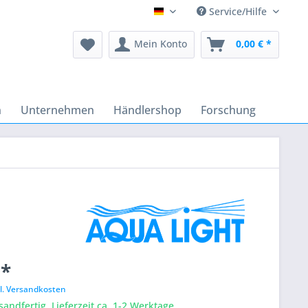
Service/Hilfe
Deutsch
Mein Konto
0,00 € *
n
Unternehmen
Händlershop
Forschung
 *
l. Versandkosten
sandfertig, Lieferzeit ca. 1-2 Werktage