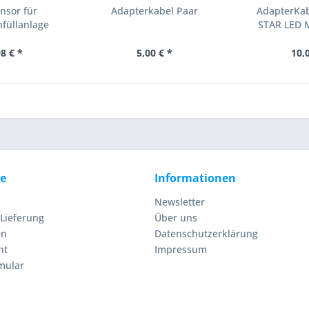
nsor für
Adapterkabel Paar
AdapterKab
füllanlage
STAR LED 
8 € *
5,00 € *
10,
ce
Informationen
Newsletter
Lieferung
Über uns
en
Datenschutzerklärung
ht
Impressum
mular