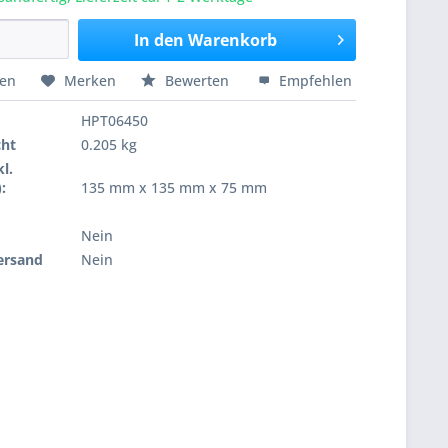
In den
Warenkorb
hen
Merken
Bewerten
Empfehlen
HPT06450
cht
0.205 kg
l.
:
135 mm x 135 mm x 75 mm
Nein
ersand
Nein