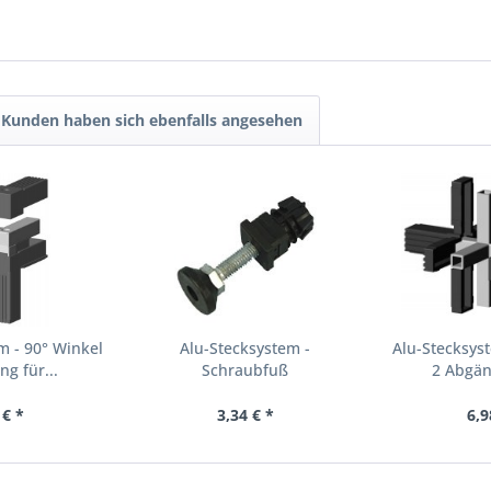
Kunden haben sich ebenfalls angesehen
m - 90° Winkel
Alu-Stecksystem -
Alu-Stecksys
g für...
Schraubfuß
2 Abgän
höhenverstellbar -...
 € *
3,34 € *
6,9