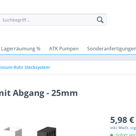
Lagerräumung %
ATK Pumpen
Sonderanfertigunge
inium-Rohr Stecksystem
 mit Abgang - 25mm
5,98 €
inkl. MwSt.
zzg
Sofort ver