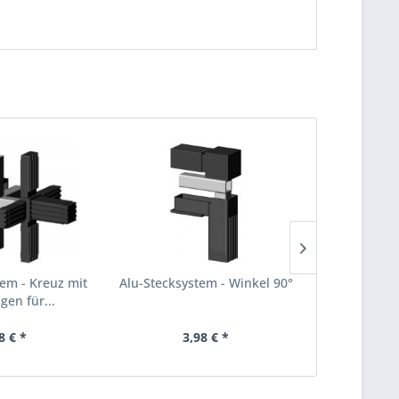
tem - Kreuz mit
Alu-Stecksystem - Winkel 90°
Alu-Stecksys
gen für...
Alumi
8 € *
3,98 € *
3,