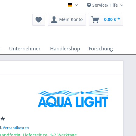
Service/Hilfe
Deutsch
Mein Konto
0,00 € *
n
Unternehmen
Händlershop
Forschung
 *
l. Versandkosten
sandfertig, Lieferzeit ca. 1-2 Werktage