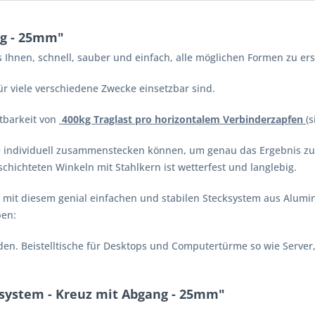
ng - 25mm"
s Ihnen, schnell, sauber und einfach, alle möglichen Formen zu e
für viele verschiedene Zwecke einsetzbar sind.
stbarkeit von
400kg Traglast pro horizontalem Verbinderzapfen
(s
e individuell zusammenstecken können, um genau das Ergebnis zu er
ichteten Winkeln mit Stahlkern ist wetterfest und langlebig.
mit diesem genial einfachen und stabilen Stecksystem aus Aluminiu
ben:
den
. Beistelltische für Desktops und Computertürme so wie Server, 
ksystem - Kreuz mit Abgang - 25mm"